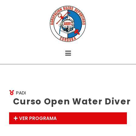
Buceo en Córdoba
Agrupación Buzos Deportivos Córdoba
PADI
Curso Open W
a
ter Diver
VER PROGRAMA