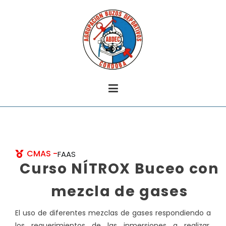
Buceo en Córdoba
Agrupación Buzos Deportivos Córdoba
CMAS -
FAAS
Curso NÍTROX Buceo con
mezcla de gases
El uso de diferentes mezclas de gases respondiendo a
los requerimientos de las inmersiones a realizar,